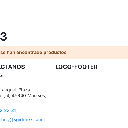
13
 se han encontrado productos
ACTANOS
LOGO-FOOTER
ks
arranquet Plaza
et, 4, 46940 Manises,
2 23 31
ting@sgidrinks.com