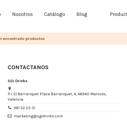
o
Nosotros
Catálogo
Blog
Produc
n encontrado productos
CONTACTANOS
SGI Drinks
P.I. El Barranquet Plaza Barranquet, 4, 46940 Manises,
Valencia
961 52 23 31
marketing@sgidrinks.com