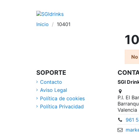
Inicio
10401
1
No
SOPORTE
CONT
Contacto
SGI Drin
Aviso Legal
P.I. El B
Política de cookies
Barranqu
Política Privacidad
Valencia
961 5
marke