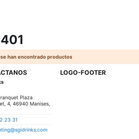
0401
 se han encontrado productos
ACTANOS
LOGO-FOOTER
ks
arranquet Plaza
et, 4, 46940 Manises,
2 23 31
ting@sgidrinks.com