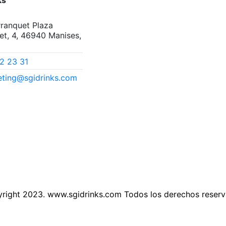
ks
arranquet Plaza
et, 4, 46940 Manises,
2 23 31
ting@sgidrinks.com
right 2023. www.sgidrinks.com Todos los derechos reser