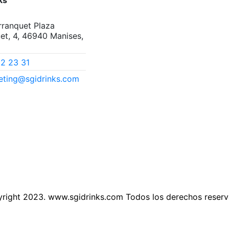
ks
arranquet Plaza
et, 4, 46940 Manises,
52 23 31
eting@sgidrinks.com
right 2023. www.sgidrinks.com Todos los derechos reser