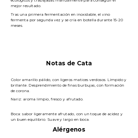
ecológicos y trabajadas manualmente para conseguir el
mejor resultado.
Tras una primera fermentación en inoxidable, el vino
fermenta por segunda vez y se cría en botella durante 15-20
meses.
Notas de Cata
Color amarillo pálido, con ligeros matices verdosos. Límpido y
brillante. Desprendimiento de finas burbujas, con formación
de corona.
Nariz: aroma limpio, fresco y afrutado.
Boca: sabor ligeramente afrutado, con un toque de acidez y
un buen equilibrio. Suave y largo en boca.
Alérgenos