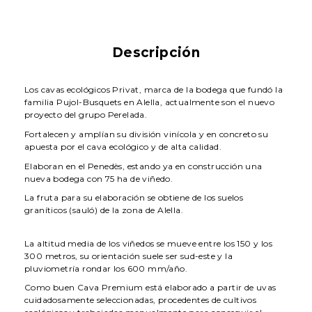
Descripción
Los cavas ecológicos Privat, marca de la bodega que fundó la
familia Pujol-Busquets en Alella, actualmente son el nuevo
proyecto del grupo Perelada.
Fortalecen y amplían su división vinícola y en concreto su
apuesta por el cava ecológico y de alta calidad.
Elaboran en el Penedès, estando ya en construcción una
nueva bodega con 75 ha de viñedo.
La fruta para su elaboración se obtiene de los suelos
graníticos (sauló) de la zona de Alella.
La altitud media de los viñedos se mueve entre los 150 y los
300 metros, su orientación suele ser sud-este y la
pluviometría rondar los 600 mm/año.
Como buen Cava Premium está elaborado a partir de uvas
cuidadosamente seleccionadas, procedentes de cultivos