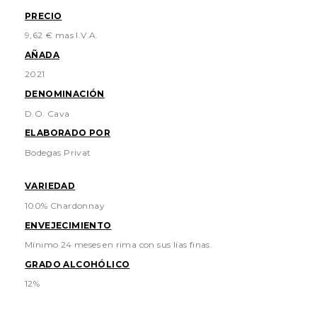
PRECIO
9,62 € mas I.V.A.
AÑADA
2021
DENOMINACIÓN
D.O. Cava
ELABORADO POR
Bodegas Privat
VARIEDAD
100% Chardonnay
ENVEJECIMIENTO
Mínimo 24 meses en rima con sus lías finas.
GRADO ALCOHÓLICO
12%