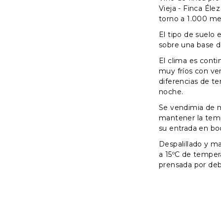
Vieja - Finca Élez
torno a 1.000 met
El tipo de suelo 
sobre una base de
El clima es conti
muy fríos con ve
diferencias de te
noche.
Se vendimia de
mantener la temp
su entrada en bo
Despalillado y m
a 15ºC de tempera
prensada por deb