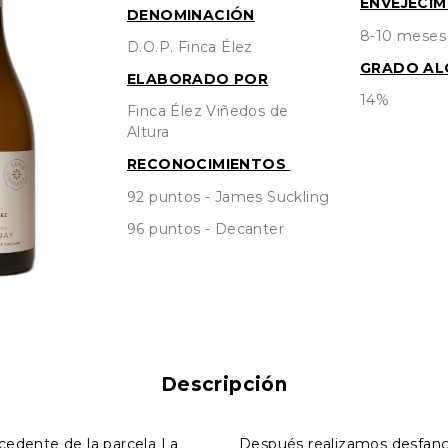
ENVEJECIM
DENOMINACIÓN
8-10 meses 
D.O.P. Finca Élez
GRADO AL
ELABORADO POR
14%
Finca Élez Viñedos de
Altura
RECONOCIMIENTOS
92 puntos - James Suckling
96 puntos - Decanter
Descripción
ocedente de la parcela La
Después realizamos desfang