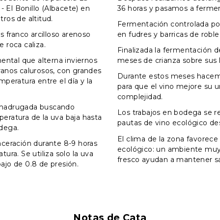
 - El Bonillo (Albacete) en
36 horas y pasamos a fermen
ros de altitud.
Fermentación controlada por
es franco arcilloso arenoso
en fudres y barricas de roble
 roca caliza.
Finalizada la fermentación 
nental que alterna inviernos
meses de crianza sobre sus l
ranos calurosos, con grandes
Durante estos meses hace
mperatura entre el día y la
para que el vino mejore su 
complejidad.
 madrugada buscando
Los trabajos en bodega se re
eratura de la uva baja hasta
pautas de vino ecológico de
dega.
El clima de la zona favorece 
aceración durante 8-9 horas
ecológico: un ambiente muy
tura. Se utiliza solo la uva
fresco ayudan a mantener sa
ajo de 0.8 de presión.
Notas de Cata