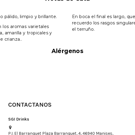
 pálido, limpio y brillante.
En boca el final es largo, q
recuerdo los rasgos singular
 los aromas varietales
el terruño.
, amarilla y tropicales y
e crianza..
Alérgenos
CONTACTANOS
SGI Drinks
P.I. El Barranquet Plaza Barranquet, 4, 46940 Manises,