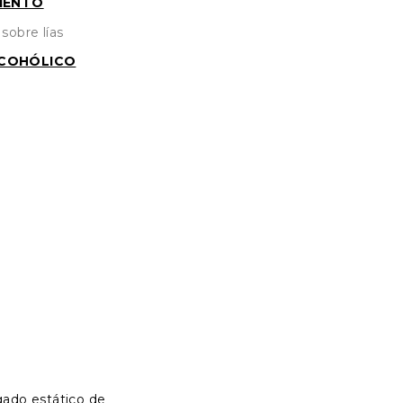
IENTO
sobre lías
COHÓLICO
ado estático de