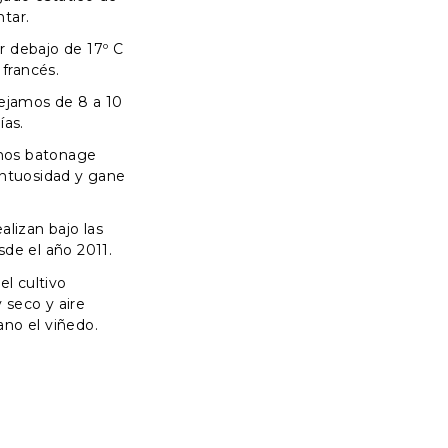
tar.
 debajo de 17º C
 francés.
dejamos de 8 a 10
ías.
mos batonage
untuosidad y gane
alizan bajo las
sde el año 2011.
el cultivo
 seco y aire
no el viñedo.