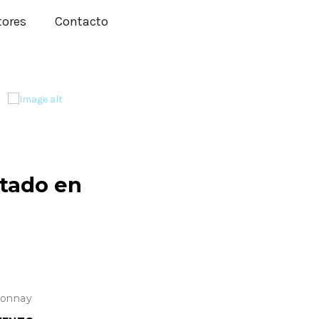
tores
Contacto
tado en
donnay