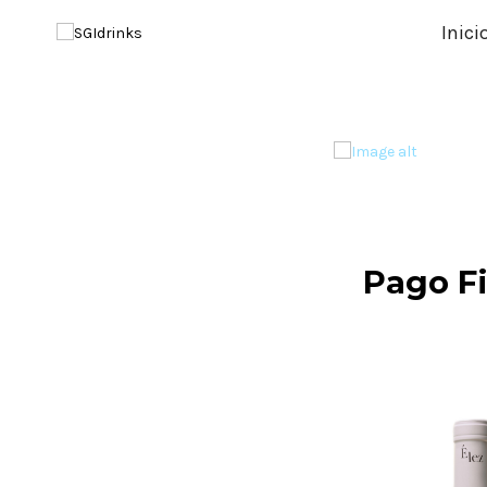
Inici
Pago F