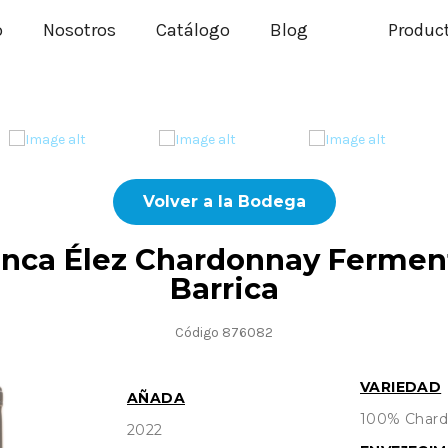
o
Nosotros
Catálogo
Blog
Produc
Volver a la Bodega
inca Élez Chardonnay Fermen
Barrica
Código 876082
VARIEDAD
AÑADA
100% Char
2022