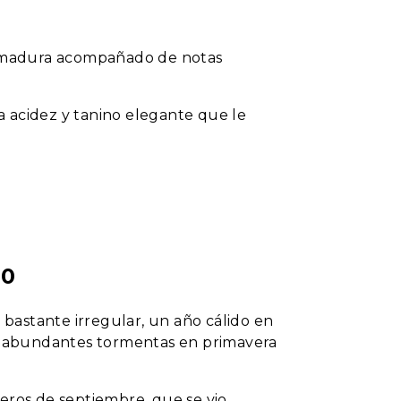
sa madura acompañado de notas
 acidez y tanino elegante que le
20
bastante irregular, un año cálido en
on abundantes tormentas en primavera
eros de septiembre, que se vio