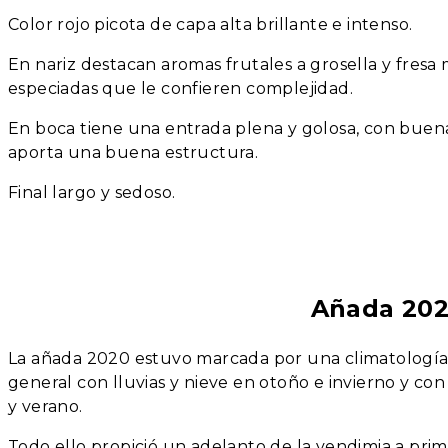
Color rojo picota de capa alta brillante e intenso.
En nariz destacan aromas frutales a grosella y fre
especiadas que le confieren complejidad.
En boca tiene una entrada plena y golosa, con buena
aporta una buena estructura.
Final largo y sedoso.
Añada 20
La añada 2020 estuvo marcada por una climatología 
general con lluvias y nieve en otoño e invierno y c
y verano.
Todo ello propició un adelanto de la vendimia a prim