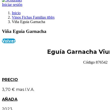
Iniciar sesión
Inicio
Vinos Fichas Familias ttblrs
Viña Eguia Garnacha
Viña Eguia Garnacha
Volver
Eguía Garnacha Viu
Código 876542
PRECIO
3,70 € mas I.V.A.
AÑADA
2023