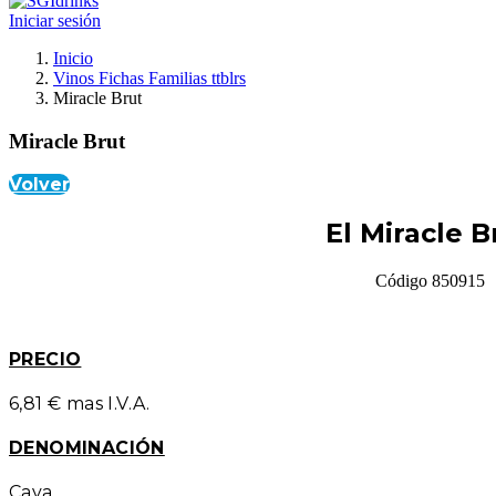
Iniciar sesión
Inicio
Vinos Fichas Familias ttblrs
Miracle Brut
Miracle Brut
Volver
El Miracle B
Código 850915
PRECIO
6,81 € mas I.V.A.
DENOMINACIÓN
Cava