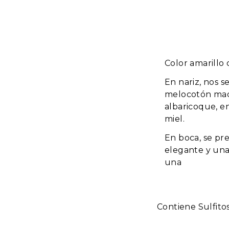
Color amarillo c
En nariz, nos 
melocotón mad
albaricoque, e
miel.
En boca, se pr
elegante y una
una
Contiene Sulfito