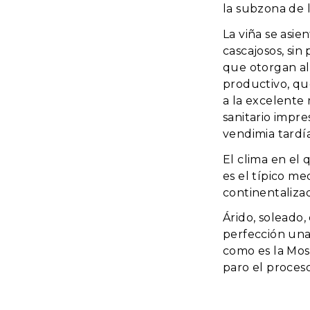
la subzona de l
La viña se asie
cascajosos, si
que otorgan al
productivo, qu
a la excelente
sanitario impre
vendimia tardía
El clima en el
es el típico me
continentalizad
Árido, soleado
perfección una
como es la Mos
paro el proces