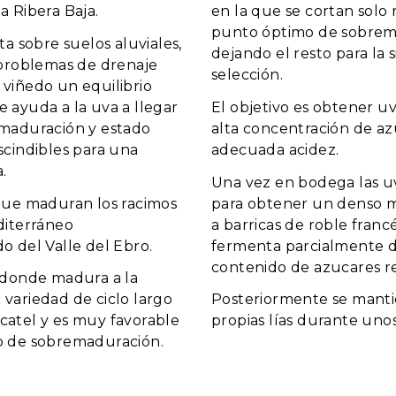
a Ribera Baja.
en la que se cortan solo 
punto óptimo de sobrem
nta sobre suelos aluviales,
dejando el resto para la 
n problemas de drenaje
selección.
 viñedo un equilibrio
e ayuda a la uva a llegar
El objetivo es obtener u
 maduración y estado
alta concentración de az
scindibles para una
adecuada acidez.
.
Una vez en bodega las u
 que maduran los racimos
para obtener un denso 
diterráneo
a barricas de roble fran
o del Valle del Ebro.
fermenta parcialmente d
contenido de azucares re
, donde madura a la
 variedad de ciclo largo
Posteriormente se manti
catel y es muy favorable
propias lías durante uno
o de sobremaduración.