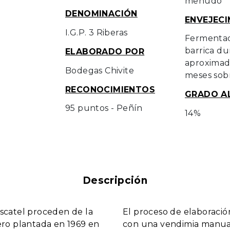
menudo
DENOMINACIÓN
ENVEJECI
I.G.P. 3 Riberas
Fermenta
barrica du
ELABORADO POR
aproxima
Bodegas Chivite
meses sobr
RECONOCIMIENTOS
GRADO A
95 puntos - Peñín
14%
Descripción
scatel proceden de la
El proceso de elaboraci
ero plantada en 1969 en
con una vendimia manua