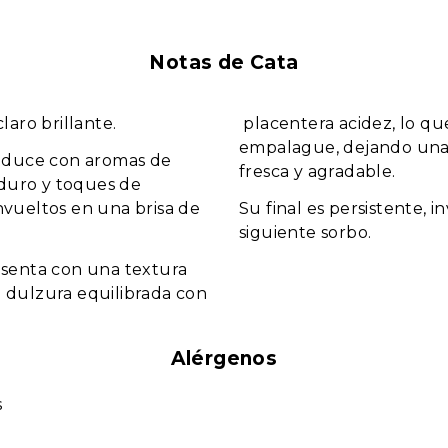
Notas de Cata
laro brillante.
placentera acidez, lo q
empalague, dejando una
seduce con aromas de
fresca y agradable.
uro y toques de
nvueltos en una brisa de
Su final es persistente, i
siguiente sorbo.
esenta con una textura
 dulzura equilibrada con
Alérgenos
s