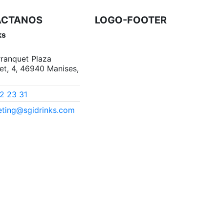
ACTANOS
LOGO-FOOTER
ks
arranquet Plaza
et, 4, 46940 Manises,
2 23 31
ting@sgidrinks.com