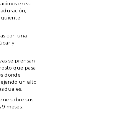
racimos en su
aduración,
siguiente
vas con una
úcar y
vas se prensan
mosto que pasa
cés donde
ejando un alto
siduales.
ene sobre sus
s 9 meses.