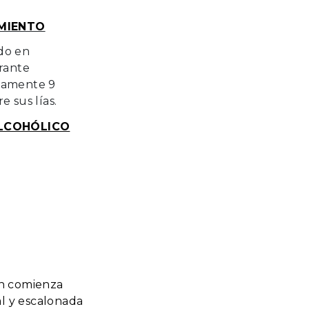
MIENTO
do en
rante
damente 9
e sus lías.
LCOHÓLICO
ón comienza
l y escalonada