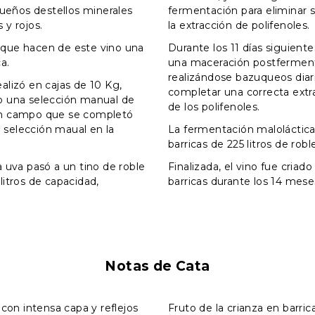
eños destellos minerales
fermentación para eliminar s
 y rojos.
la extracción de polifenoles.
 que hacen de este vino una
Durante los 11 días siguiente
a.
una maceración postfermen
realizándose bazuqueos diar
alizó en cajas de 10 Kg,
completar una correcta extra
o una selección manual de
de los polifenoles.
en campo que se completó
selección maual en la
La fermentación maloláctica
barricas de 225 litros de robl
a uva pasó a un tino de roble
Finalizada, el vino fue cria
litros de capacidad,
barricas durante los 14 mese
Notas de Cata
, con intensa capa y reflejos
Fruto de la crianza en barr