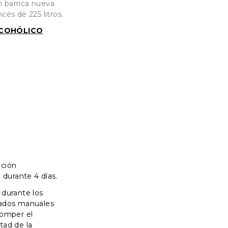
 barrica nueva
ncés de 225 litros.
COHÓLICO
ación
 durante 4 días.
 durante los
tados manuales
romper el
tad de la