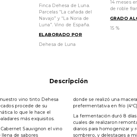
14 meses en
Finca Dehesa de Luna.
de roble fra
Parcelas “La cañada del
Navajo” y “La Noria de
GRADO AL
Luna”. Vino de España.
15 %
ELABORADO POR
Dehesa de Luna
Descripción
 nuestro vino tinto Dehesa
donde se realizó una macer
cados procede de su
prefermentativa en frío (4ºC)
ática lo que le hace el
La fermentación duró 8 días
paladares más exquisitos.
cuales de realizaron remon
a Cabernet Sauvignon el vino
diarios para homogenizar y 
llena de sabores
sombrero, y delestages a mi