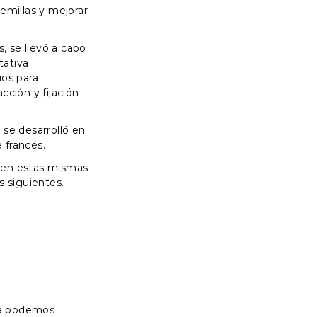
emillas y mejorar
s, se llevó a cabo
tativa
ios para
cción y fijación
 se desarrolló en
e francés.
do en estas mismas
s siguientes.
ica podemos