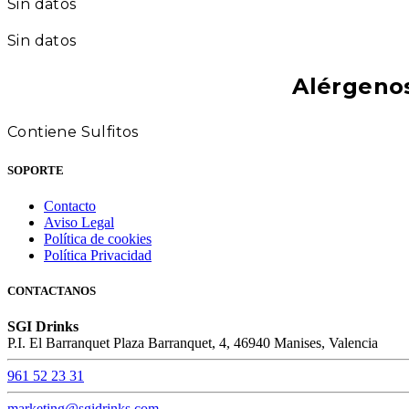
Sin datos
Sin datos
Alérgeno
Contiene Sulfitos
SOPORTE
Contacto
Aviso Legal
Política de cookies
Política Privacidad
CONTACTANOS
SGI Drinks
P.I. El Barranquet Plaza Barranquet, 4, 46940 Manises, Valencia
961 52 23 31
marketing@sgidrinks.com