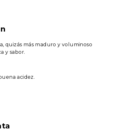
ón
ica, quizás más maduro y voluminoso
a y sabor.
 buena acidez.
ata