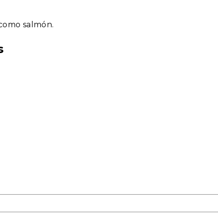
 como salmón.
s