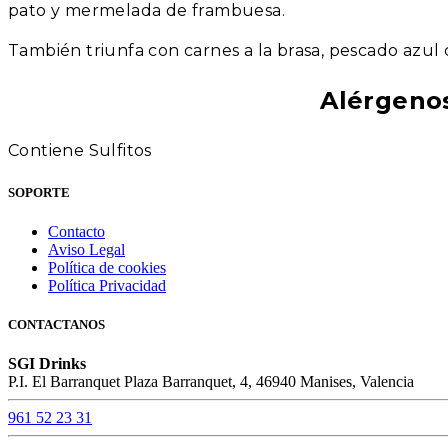
pato y mermelada de frambuesa.
También triunfa con carnes a la brasa, pescado azul
Alérgeno
Contiene Sulfitos
SOPORTE
Contacto
Aviso Legal
Política de cookies
Política Privacidad
CONTACTANOS
SGI Drinks
P.I. El Barranquet Plaza Barranquet, 4, 46940 Manises, Valencia
961 52 23 31