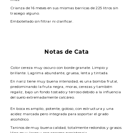
Crianza de 16 meses en sus mismas barricas de 225 litros sin
trasiego alguno.
Embotellado sin filtrar ni clarificar.
Notas de Cata
Color cereza muy oscuro con borde granate. Limpio y
brillante. Lagrima abundante, gruesa, lenta y tintada.
En nariz tiene muy buena intensidad, es una bomba frutal,
predominando la fruta negra, moras, cerezas y también
regaliz, bajo un fondo tostado y terroso debido a la influencia
del suelo extremadamente calcáreo.
En boca es amplio, potente, goloso, con estructura y una
acidez marcada pero integrada para soportar el grado
alcohólico.
Taninos de muy buena calidad, totalmente redondos y grasos.
Vino muy largo y con enorme persistencia.