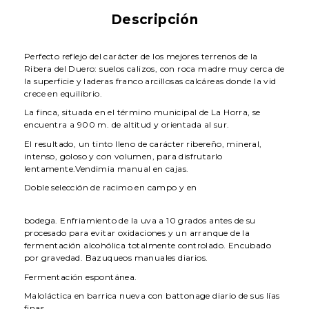
Descripción
Perfecto reflejo del carácter de los mejores terrenos de la
Ribera del Duero: suelos calizos, con roca madre muy cerca de
la superficie y laderas franco arcillosas calcáreas donde la vid
crece en equilibrio.
La finca, situada en el término municipal de La Horra, se
encuentra a 900 m. de altitud y orientada al sur.
El resultado, un tinto lleno de carácter ribereño, mineral,
intenso, goloso y con volumen, para disfrutarlo
lentamente.Vendimia manual en cajas.
Doble selección de racimo en campo y en
bodega. Enfriamiento de la uva a 10 grados antes de su
procesado para evitar oxidaciones y un arranque de la
fermentación alcohólica totalmente controlado. Encubado
por gravedad. Bazuqueos manuales diarios.
Fermentación espontánea.
Maloláctica en barrica nueva con battonage diario de sus lías
finas.