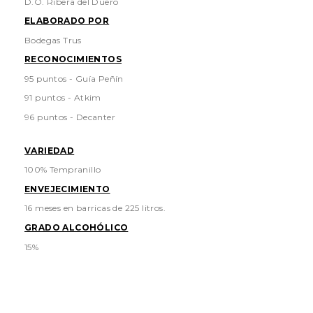
D.O. Ribera del Duero
ELABORADO POR
Bodegas Trus
RECONOCIMIENTOS
95 puntos - Guía Peñín
91 puntos - Atkim
96 puntos - Decanter
VARIEDAD
100% Tempranillo
ENVEJECIMIENTO
16 meses en barricas de 225 litros.
GRADO ALCOHÓLICO
15%