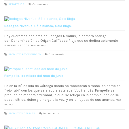
REPORTAJES
0 comments
Bodegas Nivarius: Sólo blanco, Solo Rioja.
Hoy queremos hablaros de Bodegas Nivarius, la primera bodega
con Denominación de Origen Calificada Rioja que se dedica solamente
a vinos blancos.
read more
PRODUCTO RECOMENDADO
0 comments
Pampelle, destilado del mes de junio
Es en la idílica isla de Córcega donde se recolectan a mano los pomelos
“rojo rubí” con los que se elabora este aperitivo francés. Pampelle se
produce de manera artesanal, lo cual se refleja en la complejidad de su
sabor, cítrico, dulce y amargo a la vez, y en la riqueza de sus aromas.
read
more
PRODUCTOS DEL MES
0 comments