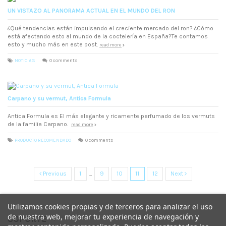
UN VISTAZO AL PANORAMA ACTUAL EN EL MUNDO DEL RON
¿Qué tendencias están impulsando el creciente mercado del ron? ¿Cómo
está afectando esto al mundo de la coctelería en España?Te contamos
esto y mucho más en este post.
read more
NOTICIAS
0 comments
Carpano y su vermut, Antica Formula
Antica Formula es El más elegante y ricamente perfumado de los vermuts
de la familia Carpano.
read more
PRODUCTO RECOMENDADO
0 comments
Previous
1
…
9
10
11
12
Next
Utilizamos cookies propias y de terceros para analizar el uso
de nuestra web, mejorar tu experiencia de navegación y
SOPORTE